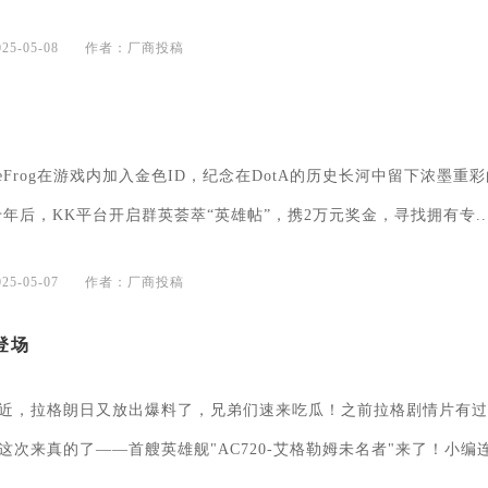
5-05-08
作者：厂商投稿
ceFrog在游戏内加入金色ID，纪念在DotA的历史长河中留下浓墨重
十年后，KK平台开启群英荟萃“英雄帖”，携2万元奖金，寻找拥有专..
5-05-07
作者：厂商投稿
登场
近，拉格朗日又放出爆料了，兄弟们速来吃瓜！之前拉格剧情片有过
这次来真的了——首艘英雄舰"AC720-艾格勒姆未名者"来了！小编