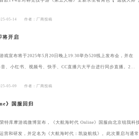
首款1V4非对称竞技手游《第五人格》全新求生者角色【“逃脱大师”
5-05-14
作者：厂商投稿
会即将开启
戏宣布将于2025年5月20日晚上19:30举办520线上发布会，并在
li、抖音、小红书、视频号、快手、CC直播六大平台进行同步直播。2...
5-05-09
作者：厂商投稿
ine》国服回归
光荣特库摩游戏微博宣布，《大航海时代 Online》国服由北京锐我科
运营和研发，并定名为《大航海时代：凯旋航线》。此次重启与通常