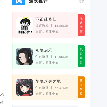
】埃
游戏推荐
更多
经
不正经修仙
典
放置游戏
丨
48.56MB
大
语言：简体中文
作
玩
密境启示
家
角色扮演
丨
41.68MB
最
语言：简体中文
爱
新
梦境迷失之地
游
角色扮演
丨
27.34MB
推
语言：简体中文
荐
技有
代理