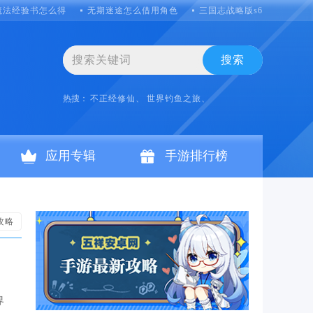
魔法经验书怎么得
无期迷途怎么借用角色
三国志战略版s6怎么克制吴
搜索
热搜：
不正经修仙、
世界钓鱼之旅、
应用专辑
手游排行榜
攻略
界