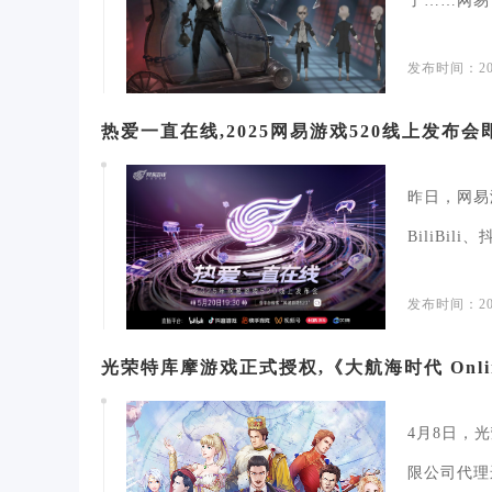
了……网易
弗隆·怀...
发布时间：202
热爱一直在线,2025网易游戏520线上发布
昨日，网易游
BiliBi
发布时间：202
光荣特库摩游戏正式授权,《大航海时代 Onl
4月8日，
限公司代理