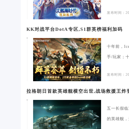
不同...
发布时间：202
KK对战平台DotA专区,S1群英榜福利加码
十年前，I
手/玩家；
发布时间：202
拉格朗日首款英雄舰横空出世,战场救援王炸
五一长假临
的英雄舰，