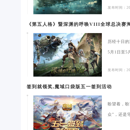
扒完资...
发布时间：202
《第五人格》暨深渊的呼唤VIII全球总决赛
历经十日的
5月1日至
开赛，战火.
发布时间：202
签到就领奖,魔域口袋版五一签到活动
盼望着，盼
众”，还是
福利！免费.