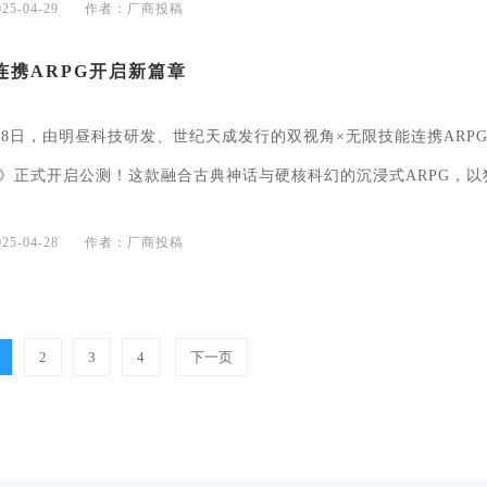
5-04-29
作者：厂商投稿
连携ARPG开启新篇章
4月28日，由明昼科技研发、世纪天成发行的双视角×无限技能连携ARP
》正式开启公测！这款融合古典神话与硬核科幻的沉浸式ARPG，以
5-04-28
作者：厂商投稿
2
3
4
下一页