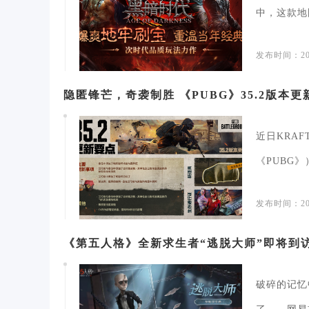
中，这款地
与剧情深度的
发布时间：202
隐匿锋芒，奇袭制胜 《PUBG》35.2版本更
近日KRAFT
《PUBG》
发布时间：202
《第五人格》全新求生者“逃脱大师”即将到
破碎的记忆