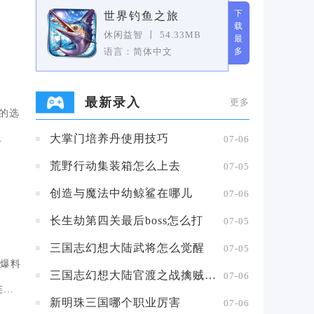
下
世界钓鱼之旅
载
休闲益智
丨
54.33MB
最
语言：简体中文
多
最新录入
更多
彩的选
大掌门培养丹使用技巧
.
07-06
荒野行动集装箱怎么上去
07-05
创造与魔法中幼鲸鲨在哪儿
07-06
长生劫第四关最后boss怎么打
07-05
三国志幻想大陆武将怎么觉醒
07-05
爆料
三国志幻想大陆官渡之战擒贼擒王攻略
07-06
连夜
新明珠三国哪个职业厉害
07-06