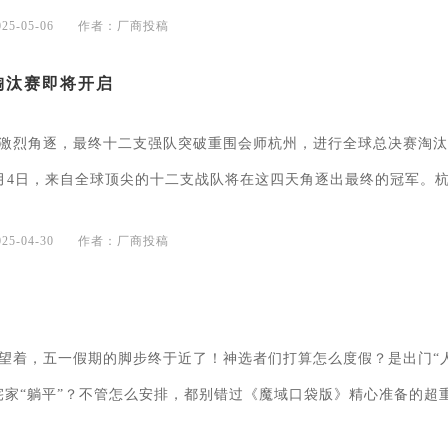
5-05-06
作者：厂商投稿
淘汰赛即将开启
激烈角逐，最终十二支强队突破重围会师杭州，进行全球总决赛淘汰
5月4日，来自全球顶尖的十二支战队将在这四天角逐出最终的冠军。
..
5-04-30
作者：厂商投稿
望着，五一假期的脚步终于近了！神选者们打算怎么度假？是出门“
宅家“躺平”？不管怎么安排，都别错过《魔域口袋版》精心准备的超
..