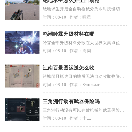
绝地求生怎么开全自动枪
绝地求生开启全自动枪械分为即时按键切换
和拾取自动预设两种核心方式，掌握基础操
时间：08-10
作者：嚯星
作搭...
鸣潮吟霖升级材料在哪
吟霖全部升级材料分散在大世界采集点位、
固定副本、世界BOSS以及周常BOSS四个...
时间：08-10
作者：周周
江南百景图运送怎么收
跨城船只抵达目的地后无法自动收取物资，
必须切换至目标州府地图，在码头河道点击
时间：08-10
作者：Swoksaar
带完...
三角洲行动有武器保险吗
三角洲行动没有可以存放枪械的武器保险，
保险箱仅能收纳小件物资，主武器与副武器
时间：08-10
作者：十二
无法...