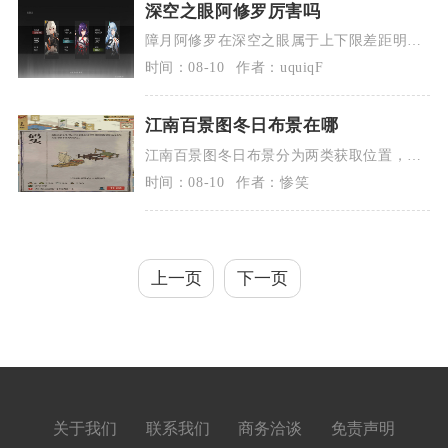
深空之眼阿修罗厉害吗
障月阿修罗在深空之眼属于上下限差距明显
的功能性输出角色，拥有专属钥从时具备T1
时间：08-10
作者：uquiqF
梯...
江南百景图冬日布景在哪
江南百景图冬日布景分为两类获取位置，通
用雪景切换功能藏在对应建筑交互面板，零
时间：08-10
作者：惨笑
散冬...
上一页
下一页
关于我们
联系我们
商务洽谈
免责声明