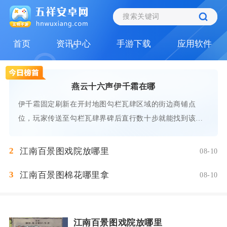
首页
资讯中心
手游下载
应用软件
燕云十六声伊千霜在哪
伊千霜固定刷新在开封地图勾栏瓦肆区域的街边商铺点
位，玩家传送至勾栏瓦肆界碑后直行数十步就能找到该
NPC，
2
江南百景图戏院放哪里
08-10
3
江南百景图棉花哪里拿
08-10
江南百景图戏院放哪里