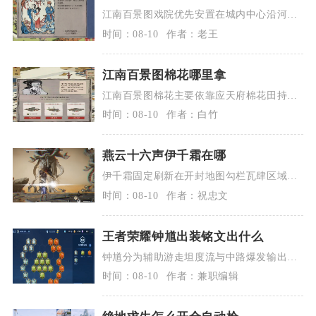
江南百景图戏院优先安置在城内中心沿河娱
乐片区，紧邻民居、酒楼与琴楼集中摆放，
时间：08-10
作者：老王
兼顾...
江南百景图棉花哪里拿
江南百景图棉花主要依靠应天府棉花田持续
种植产出，其次可通过应天府探险地图采集
时间：08-10
作者：白竹
获取...
燕云十六声伊千霜在哪
伊千霜固定刷新在开封地图勾栏瓦肆区域的
街边商铺点位，玩家传送至勾栏瓦肆界碑后
时间：08-10
作者：祝忠文
直行...
王者荣耀钟馗出装铭文出什么
钟馗分为辅助游走坦度流与中路爆发输出流
两套成熟出装铭文，辅助铭文10宿命+10
时间：08-10
作者：兼职编辑
调...