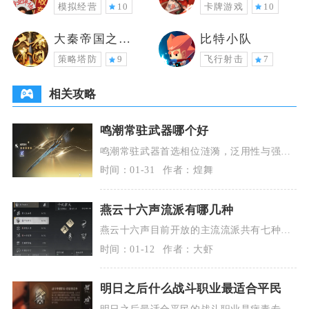
模拟经营
10
卡牌游戏
10
大秦帝国之帝
比特小队
国烽烟
策略塔防
9
飞行射击
7
相关攻略
鸣潮常驻武器哪个好
鸣潮常驻武器首选相位涟漪，泛用性与强度
拉满；次选千古洑流，开荒与适配性稳定；
时间：01-31
作者：煌舞
脉冲协臂、源能
燕云十六声流派有哪几种
燕云十六声目前开放的主流流派共有七种，
分别是乾坤、花间、惊雪、青萍、问舟、燃
时间：01-12
作者：大虾
魂、无名，各流
明日之后什么战斗职业最适合平民
明日之后最适合平民的战斗职业是病毒专