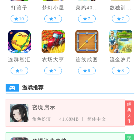
打滚子
梦幻小屋
菜鸡40米
数独训练
大砍刀
营
10
7
7
7
连群智汇
农场大亨
连线成图
流金岁月
9
7
6
8
游戏推荐
密境启示
角色扮演
41.68MB
简体中文