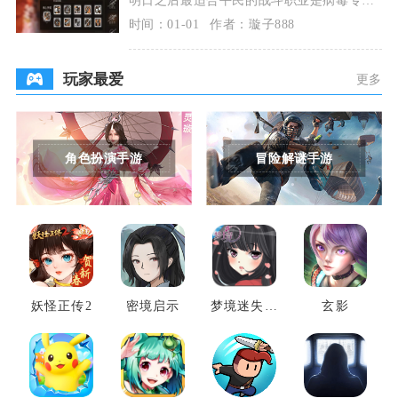
家，其次是步枪兵与狙击手，这三个职业养
时间：01-01
作者：璇子888
成成本低、适配场
玩家最爱
更多
角色扮演手游
冒险解谜手游
妖怪正传2
密境启示
梦境迷失之
玄影
地