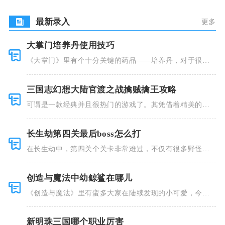
盟
最新录入
更多
大掌门培养丹使用技巧
《大掌门》里有个十分关键的药品——培养丹，对于很多
人来说这个
三国志幻想大陆官渡之战擒贼擒王攻略
可谓是一款经典并且很热门的游戏了。其凭借着精美的画
风和多种多
长生劫第四关最后boss怎么打
在长生劫中，第四关个关卡非常难过，不仅有很多野怪，
并且里面也
创造与魔法中幼鲸鲨在哪儿
《创造与魔法》里有蛮多大家在陆续发现的小可爱，今天
小编就跟大
新明珠三国哪个职业厉害