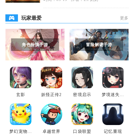
玩家最爱
更多
角色扮演手游
冒险解谜手游
玄影
妖怪正传2
密境启示
梦境迷失之
地
梦幻宠物联
卓越世界
口袋联盟
记忆重现