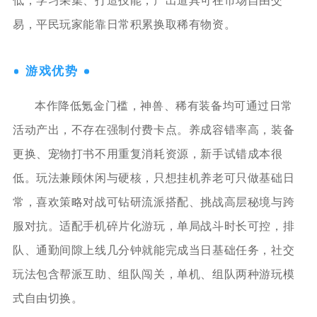
低，学习采集、打造技能，产出道具可在市场自由交
易，平民玩家能靠日常积累换取稀有物资。
游戏优势
本作降低氪金门槛，神兽、稀有装备均可通过日常
活动产出，不存在强制付费卡点。养成容错率高，装备
更换、宠物打书不用重复消耗资源，新手试错成本很
低。玩法兼顾休闲与硬核，只想挂机养老可只做基础日
常，喜欢策略对战可钻研流派搭配、挑战高层秘境与跨
服对抗。适配手机碎片化游玩，单局战斗时长可控，排
队、通勤间隙上线几分钟就能完成当日基础任务，社交
玩法包含帮派互助、组队闯关，单机、组队两种游玩模
式自由切换。