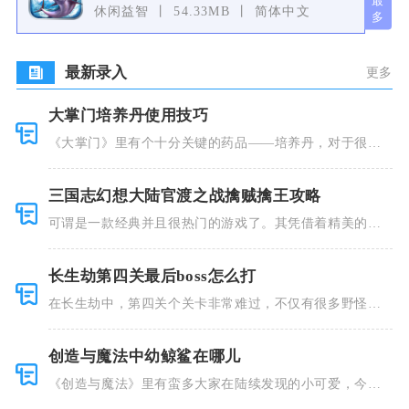
休闲益智
54.33MB
简体中文
最新录入
更多
大掌门培养丹使用技巧
《大掌门》里有个十分关键的药品——培养丹，对于很多
人来说这个
三国志幻想大陆官渡之战擒贼擒王攻略
可谓是一款经典并且很热门的游戏了。其凭借着精美的画
风和多种多
长生劫第四关最后boss怎么打
在长生劫中，第四关个关卡非常难过，不仅有很多野怪，
并且里面也
创造与魔法中幼鲸鲨在哪儿
《创造与魔法》里有蛮多大家在陆续发现的小可爱，今天
小编就跟大