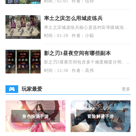
时间：02-05
作者：信仰
度任务与PK阵容
率土之滨怎么用城皮练兵
率土之滨城皮练兵核心是选对应等级城池外
围地块，利用守军多梯队连续作战机制反复
时间：01-28
作者：小聪
出征，搭配合理
影之刃3昼夜空间有哪些副本
影之刃3昼夜空间包含多个难度梯度分明、玩
法机制各异的专属副本，涵盖常规挑战副
时间：12-30
作者：高伟
本、特殊机制副
玩家最爱
更多
角色扮演手游
冒险解谜手游