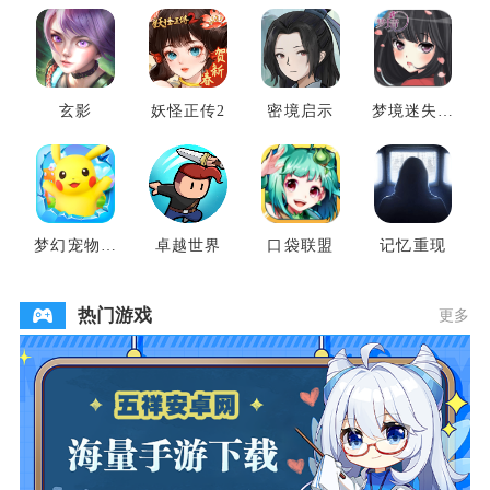
玄影
妖怪正传2
密境启示
梦境迷失之
地
梦幻宠物联
卓越世界
口袋联盟
记忆重现
盟
热门游戏
更多