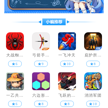
大战蜘蛛
弓箭手大
一飞冲天
庇护所中
纸牌
作战
文正版
6
9
10
8
一乙共享
六边形消
飞跃的旅
消消军团
农场
消乐
行者
6
8
8
10