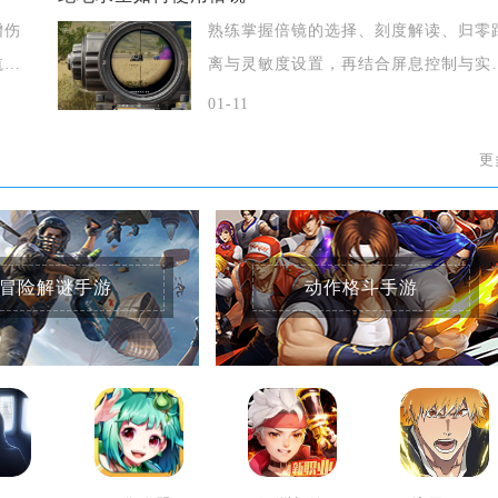
增伤
熟练掌握倍镜的选择、刻度解读、归零
航，
离与灵敏度设置，再结合屏息控制与实
场景切换
01-11
更
冒险解谜手游
动作格斗手游