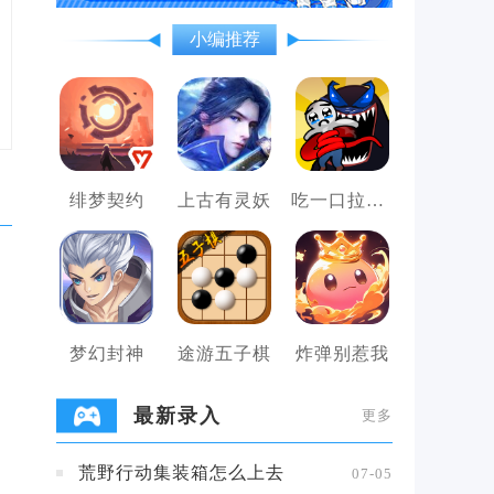
小编推荐
绯梦契约
上古有灵妖
吃一口拉一坨
梦幻封神
途游五子棋
炸弹别惹我
最新录入
更多
荒野行动集装箱怎么上去
07-05