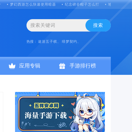
个
梦幻西游怎么快速使用暗器
纪念碑谷帽子怎么打
地下城堡3凯
搜索
热搜：
途游五子棋、
绯梦契约、
应用专辑
手游排行榜