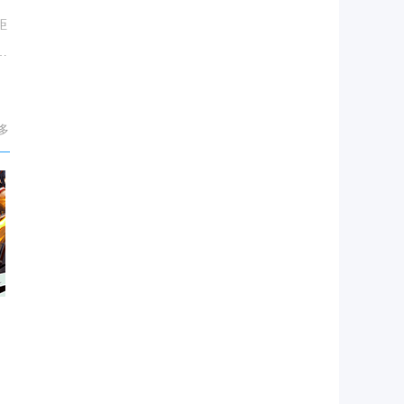
距
战
多