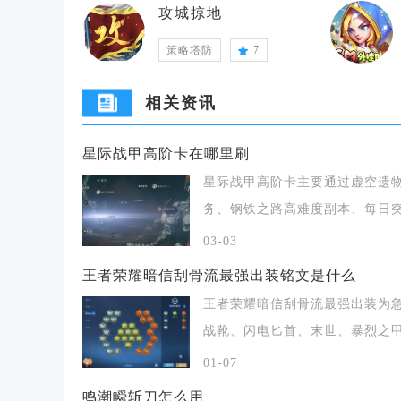
攻城掠地
策略塔防
7
相关资讯
星际战甲高阶卡在哪里刷
星际战甲高阶卡主要通过虚空遗
务、钢铁之路高难度副本、每日
任务、虚空商人兑
03-03
王者荣耀暗信刮骨流最强出装铭文是什么
王者荣耀暗信刮骨流最强出装为
战靴、闪电匕首、末世、暴烈之
血魔之怒、不祥征
01-07
鸣潮瞬斩刀怎么用