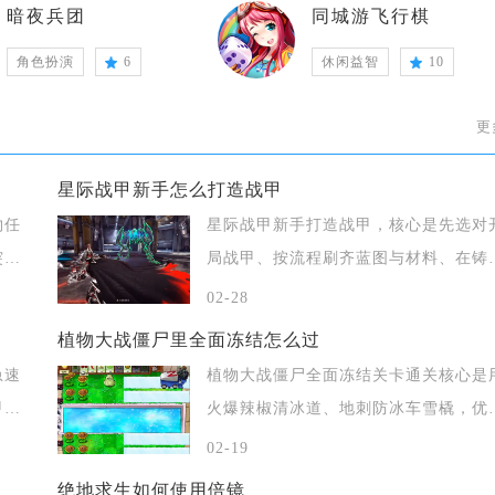
暗夜兵团
同城游飞行棋
角色扮演
6
休闲益智
10
更
星际战甲新手怎么打造战甲
物任
星际战甲新手打造战甲，核心是先选对
突击
局战甲、按流程刷齐蓝图与材料、在铸
舱分步制
02-28
植物大战僵尸里全面冻结怎么过
急速
植物大战僵尸全面冻结关卡通关核心是
甲、
火爆辣椒清冰道、地刺防冰车雪橇，优
保阳光经
02-19
绝地求生如何使用倍镜