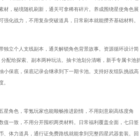
素材，秘境随机刷新，通关可拿稀有碎片。养成围绕星使角色展
可强化战力，不用复杂突破道具，日常刷本就能攒齐基础材料。
带独立个人支线副本，通关解锁角色背景故事。资源循环设计简
点，分配给探索、副本两种玩法。抽卡池划分清晰，新手专属卡池
0抽小保底，保底记录会继承到下一期卡池。支持好友组队挑战高
度。
五星角色，零氪玩家也能顺畅推进剧情，不用刻意刷高练度角
数值一致，不用分开囤积两类材料。日常福利覆盖全面，七日签
币、体力道具，通行证免费路线就能拿到完整四星武器套装。回