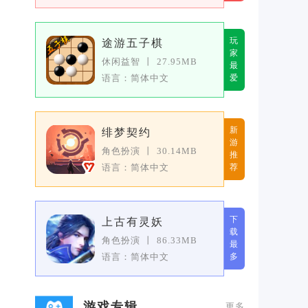
玩
途游五子棋
家
休闲益智
丨
27.95MB
最
语言：简体中文
爱
新
绯梦契约
游
角色扮演
丨
30.14MB
推
语言：简体中文
荐
下
上古有灵妖
载
角色扮演
丨
86.33MB
最
语言：简体中文
多
游戏专辑
更多