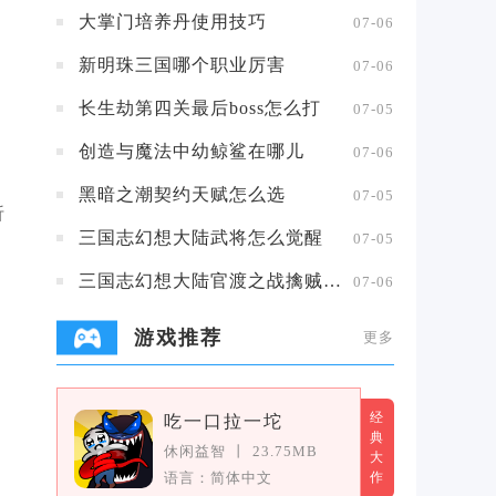
大掌门培养丹使用技巧
07-06
新明珠三国哪个职业厉害
07-06
长生劫第四关最后boss怎么打
07-05
创造与魔法中幼鲸鲨在哪儿
07-06
黑暗之潮契约天赋怎么选
07-05
折
三国志幻想大陆武将怎么觉醒
07-05
三国志幻想大陆官渡之战擒贼擒王攻略
07-06
游戏推荐
更多
经
吃一口拉一坨
典
休闲益智
丨
23.75MB
大
语言：简体中文
作