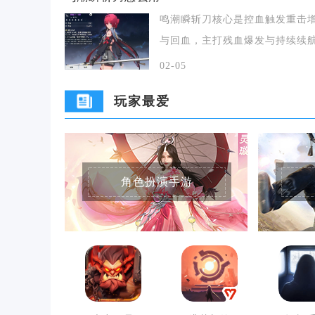
鸣潮瞬斩刀核心是控血触发重击
与回血，主打残血爆发与持续续
适配丹瑾等能自降
02-05
玩家最爱
角色扮演手游