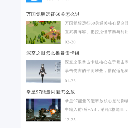
万国觉醒远征60关怎么过
万国觉醒远征60关通关核心是合
置武将阵容、把控拉怪节奏与利
形拆分敌军，稳
02-20
深空之眼怎么推暴击卡组
深空之眼暴击卡组核心在于暴击
暴击伤害的平衡堆叠，搭配适配
印、神格、钥从及队
01-23
拳皇97能量闪避怎么放
拳皇97能量闪避释放核心是防御
中输入前/后+AB，消耗1格能量
现无敌翻滚
12-25