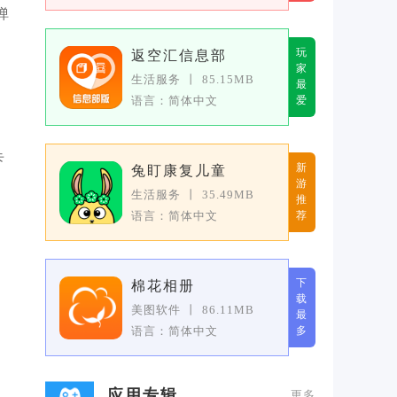
弹
玩
返空汇信息部
家
生活服务
丨
85.15MB
最
语言：简体中文
爱
卡
新
兔盯康复儿童
游
生活服务
丨
35.49MB
推
语言：简体中文
荐
下
棉花相册
载
美图软件
丨
86.11MB
最
语言：简体中文
多
应用专辑
更多