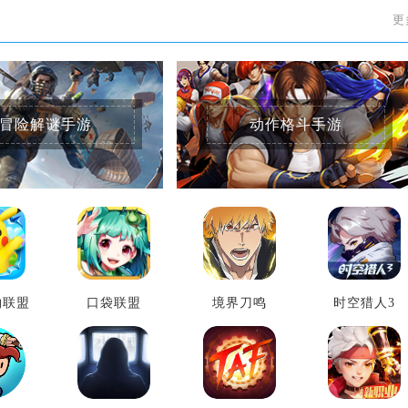
更
冒险解谜手游
动作格斗手游
物联盟
口袋联盟
境界刀鸣
时空猎人3