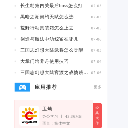
长生劫第四关最后boss怎么打
07-05
黑暗之潮契约天赋怎么选
07-05
荒野行动集装箱怎么上去
07-05
创造与魔法中幼鲸鲨在哪儿
07-06
三国志幻想大陆武将怎么觉醒
07-05
大掌门培养丹使用技巧
07-06
三国志幻想大陆官渡之战擒贼擒王攻略
07-06
应用推荐
更多
经
卫灿
典
办公学习
丨
43.36MB
大
语言：简体中文
作