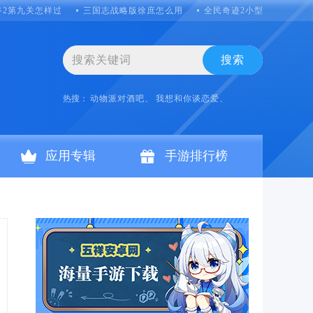
谷2第九关怎样过
三国志战略版徐庶怎么用
全民奇迹2小型培养器在哪
搜索
热搜：
动物派对酒吧、
我想和你谈恋爱、
应用专辑
手游排行榜