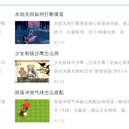
永劫无间如何打断僵直
理配
永劫无间打断僵直核心靠霸体技能、振
用地
拼刀、闪避取消、切刀/钩索位移、蓝顶
反制五大
03-16
少女前线沙鹰怎么得
率与
少女前线中沙鹰（沙漠之鹰）的核心获
刻
途径为通关限时活动“裂变链接”的E5-6
卡
03-01
部落冲突气球怎么搭配
硬直
部落冲突气球核心搭配以狗球流（熔岩
，实
犬+气球）为最优，辅以天女狗球、极
狗球、石
01-22