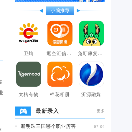
小编推荐
卫灿
返空汇信息部
兔盯康复儿童
破
业
太格有物
棉花相册
沂源融媒
最新录入
更多
新明珠三国哪个职业厉害
07-06
等