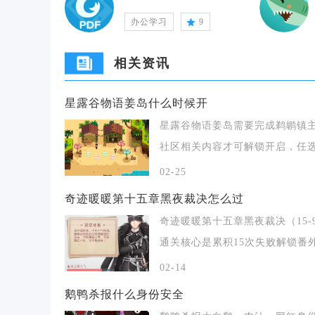
办公学习
9
相关资讯
星露谷物语姜岛什么时候开
星露谷物语姜岛需要完成鹈鹕镇
社区相关内容才可解锁开启，任
复完整社区中心全
02-25
奇迹暖暖第十五章黑夜裁决怎么过
奇迹暖暖第十五章黑夜裁决（15-
通关核心是累积15次失败解锁番
获取黎明之
02-14
鹅鸭杀报什么身份安全