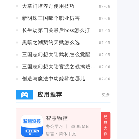
大掌门培养丹使用技巧
07-06
新明珠三国哪个职业厉害
07-06
长生劫第四关最后boss怎么打
07-05
黑暗之潮契约天赋怎么选
07-05
三国志幻想大陆武将怎么觉醒
07-05
三国志幻想大陆官渡之战擒贼擒王攻略
07-06
创造与魔法中幼鲸鲨在哪儿
07-06
应用推荐
更多
经
智慧物控
典
办公学习
丨
38.99MB
大
语言：简体中文
作