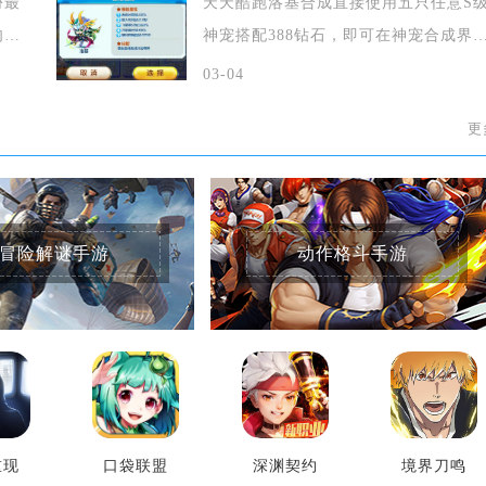
份最
天天酷跑洛基合成直接使用五只任意S
肉
神宠搭配388钻石，即可在神宠合成界
召唤出
03-04
更
冒险解谜手游
动作格斗手游
重现
口袋联盟
深渊契约
境界刀鸣