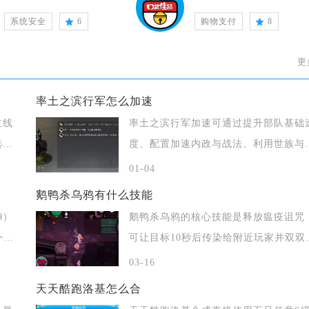
系统安全
6
购物支付
8
更
率土之滨行军怎么加速
主线
率土之滨行军加速可通过提升部队基础
选修
度、配置加速内政与战法、利用世族与
家机制、
01-04
鹅鸭杀乌鸦有什么技能
9）
鹅鸭杀乌鸦的核心技能是释放瘟疫诅咒
外，
可让目标10秒后传染给附近玩家并双双
汰，积
03-16
天天酷跑洛基怎么合