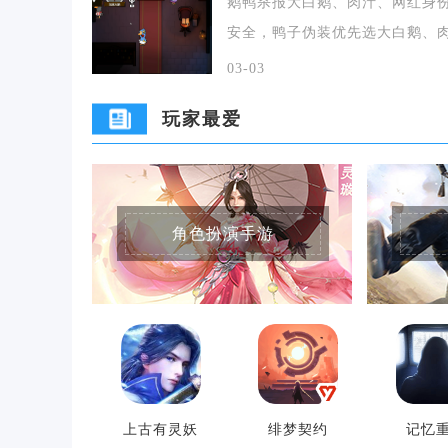
鹅鸭杀报大白鹅、肉汁、网红身
安全，鸭子伪装优先选大白鹅、
汁，中立伪装优先选
03-03
玩家最爱
角色扮演手游
上古有灵妖
绯梦契约
记忆