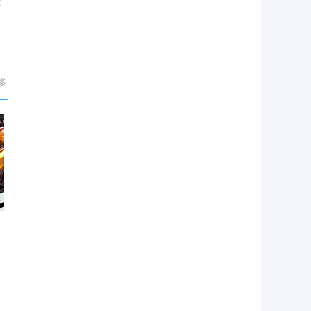
级
面
多