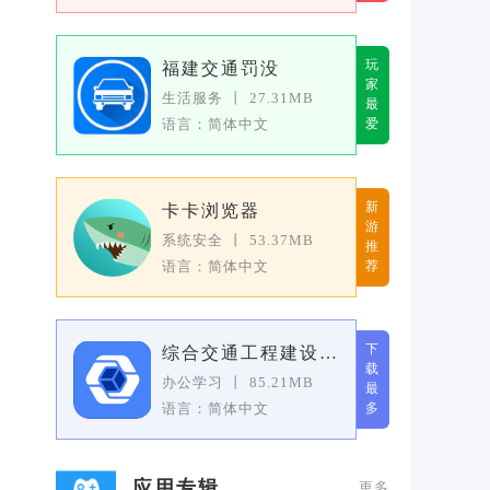
玩
福建交通罚没
家
生活服务
丨
27.31MB
最
语言：简体中文
爱
新
卡卡浏览器
游
系统安全
丨
53.37MB
推
语言：简体中文
荐
下
综合交通工程建设全过程管理系统
载
办公学习
丨
85.21MB
最
语言：简体中文
多
应用专辑
更多