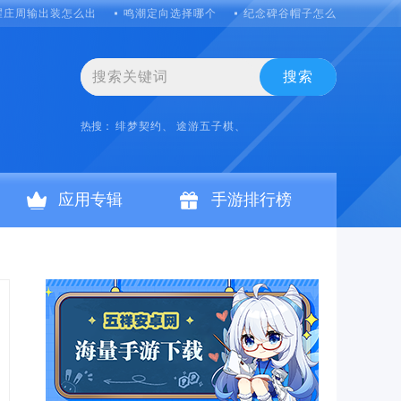
耀庄周输出装怎么出
鸣潮定向选择哪个
纪念碑谷帽子怎么打
攻城
搜索
热搜：
绯梦契约、
途游五子棋、
应用专辑
手游排行榜