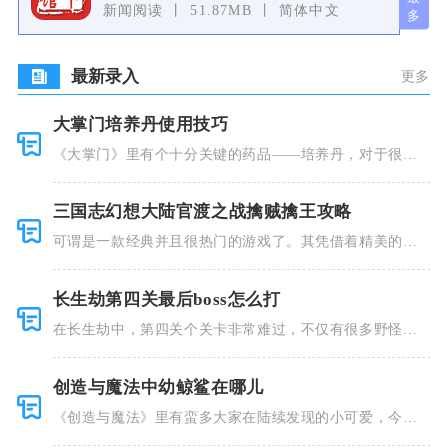
新闻阅读
51.87MB
简体中文
最新录入
更多
大掌门培养丹使用技巧
《大掌门》里有个十分关键的药品——培养丹，对于很多
人来说这个
三国志幻想大陆官渡之战擒贼擒王攻略
可谓是一款经典并且很热门的游戏了。其凭借着精美的画
风和多种多
长生劫第四关最后boss怎么打
在长生劫中，第四关个关卡非常难过，不仅有很多野怪，
并且里面也
创造与魔法中幼鲸鲨在哪儿
《创造与魔法》里有蛮多大家在陆续发现的小可爱，今天
小编就跟大