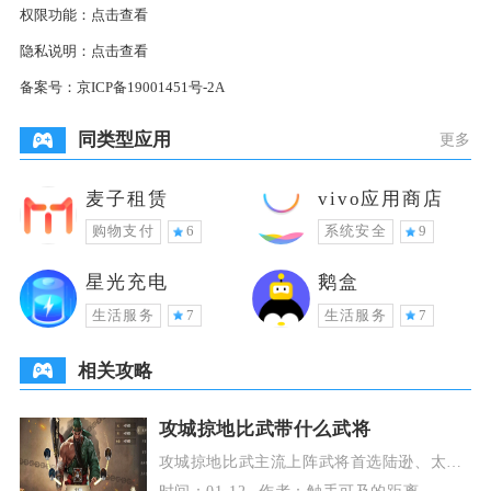
权限功能：
点击查看
隐私说明：
点击查看
备案号：
京ICP备19001451号-2A
同类型应用
更多
麦子租赁
vivo应用商店
购物支付
6
系统安全
9
星光充电
鹅盒
生活服务
7
生活服务
7
相关攻略
攻城掠地比武带什么武将
攻城掠地比武主流上阵武将首选陆逊、太史
慈、周瑜、姜维、司马懿，搭配貂蝉控场与
时间：01-12
作者：触手可及的距离