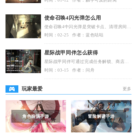
吕布爆发输出，
使命召唤4闪光弹怎么用
使命召唤4中闪光弹是突破卡点、清理房间与
逆转对枪劣势的核心战术道具，用好它的关
时间：02-25
作者：蓝色咕咕
键在于掌握投
星际战甲同伴怎么获得
星际战甲同伴可通过完成任务解锁、商店购
买设计图制作、孵化培育以及击败特定BOSS
时间：03-15
作者：问舟
获取部件组
玩家最爱
更多
角色扮演手游
冒险解谜手游