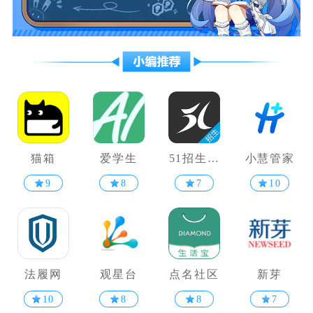
猫箱
爱学生
51招生助
小慧管家
手
9
8
7
10
法履网
观星台
点名社区
新芽
10
8
8
7