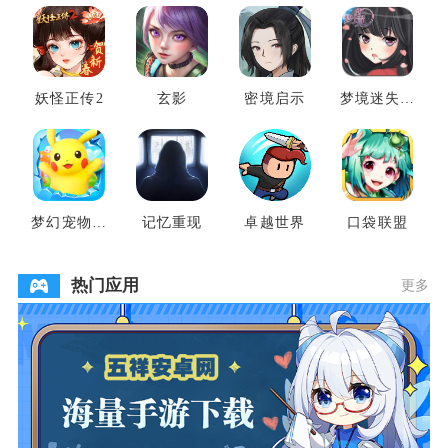
妖怪正传2
玄影
密境启示
梦境迷失之
地
梦幻宠物联
记忆重现
卓越世界
口袋联盟
盟
热门应用
更多