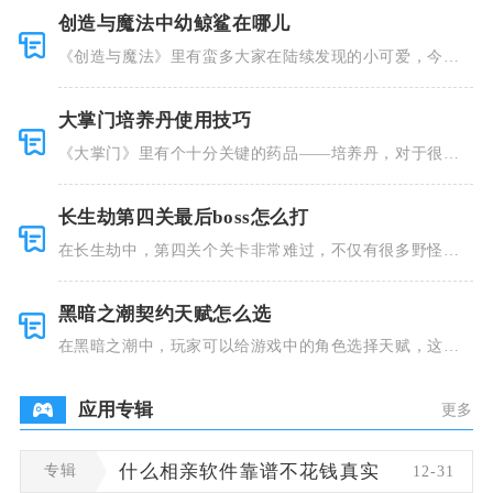
创造与魔法中幼鲸鲨在哪儿
《创造与魔法》里有蛮多大家在陆续发现的小可爱，今天
小编就跟大
大掌门培养丹使用技巧
《大掌门》里有个十分关键的药品——培养丹，对于很多
人来说这个
长生劫第四关最后boss怎么打
在长生劫中，第四关个关卡非常难过，不仅有很多野怪，
并且里面也
黑暗之潮契约天赋怎么选
在黑暗之潮中，玩家可以给游戏中的角色选择天赋，这些
类型种类有
应用专辑
更多
专辑
什么相亲软件靠谱不花钱真实
12-31