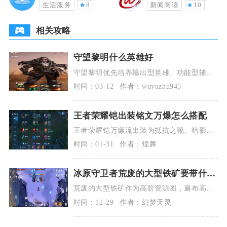
生活服务
8
新闻阅读
10
相关攻略
守望黎明什么英雄好
守望黎明优先培养输出型英雄、功能型辅助
英雄与前排坦度英雄，搭配合理的阵容体系
时间：03-12
作者：wuyuzhu945
就能高效推进游
王者荣耀铠出装铭文万爆怎么搭配
王者荣耀铠万爆流出装为抵抗之靴、暗影战
斧、无尽战刃、宗师之力、破军、名刀·司
时间：01-31
作者：煌舞
命，铭文选择1
冰原守卫者荒废的大型铁矿要带什么
斧头
荒废的大型铁矿作为高阶资源图，遍布高硬
度铁矿脉与大量白桦木、铁杉树，普通石斧
时间：12-29
作者：幻梦天灵
效率极低且耐久