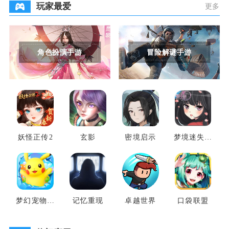
玩家最爱
更多
角色扮演手游
冒险解谜手游
妖怪正传2
玄影
密境启示
梦境迷失之
地
梦幻宠物联
记忆重现
卓越世界
口袋联盟
盟