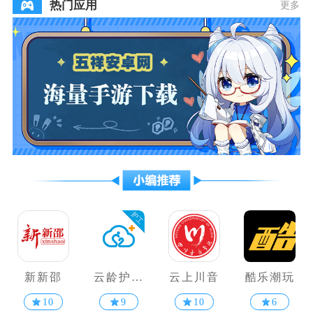
热门应用
更多
新新邵
云龄护工
云上川音
酷乐潮玩
端
10
9
10
6