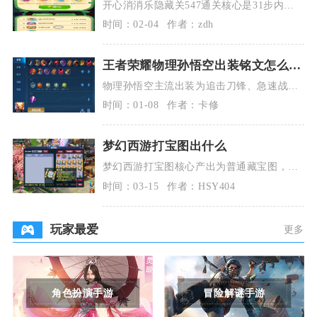
开心消消乐隐藏关547通关核心是31步内消
除15只蜗牛与32块冰块，优先清理中间雪
时间：02-04
作者：zdh
块、活用
王者荣耀物理孙悟空出装铭文怎么搭
配
物理孙悟空主流出装为追击刀锋、急速战
靴、无尽战刃、宗师之力、碎星锤、名刀，
时间：01-08
作者：卡修
铭文搭配10无双
梦幻西游打宝图出什么
梦幻西游打宝图核心产出为普通藏宝图，配
套有少量银两、贼王任务奖励，挖宝阶段可
时间：03-15
作者：HSY404
开出环装、制造
玩家最爱
更多
角色扮演手游
冒险解谜手游