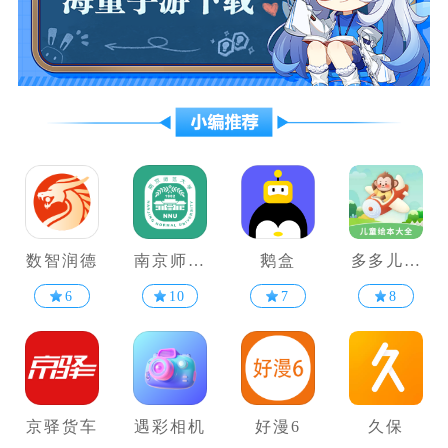
数智润德
南京师范
鹅盒
多多儿童
大学
绘本大全
6
10
7
8
京驿货车
遇彩相机
好漫6
久保