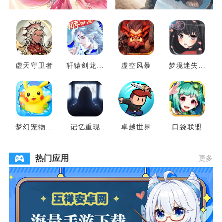
虚天守卫者
轩辕剑龙舞
虚空风暴
梦境迷失之
云山
地
梦幻宠物联
记忆重现
卓越世界
口袋联盟
盟
热门应用
更多