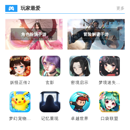
玩家最爱
更多
角色扮演手游
冒险解谜手游
妖怪正传2
玄影
密境启示
梦境迷失之
地
梦幻宠物联
记忆重现
卓越世界
口袋联盟
盟