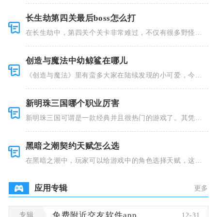
长生劫第四关最后boss怎么打
在长生劫中，第四关个关卡非常难过，不仅有很多野怪，
并且里面也
创造与魔法中幼鲸鲨在哪儿
《创造与魔法》里有蛮多大家在陆续发现的小可爱，今天
小编就跟大
新明珠三国哪个职业厉害
新明珠三国可谓是一款经典并且很热门的游戏了。其凭借
着精美的画
黑暗之潮契约天赋怎么选
在黑暗之潮中，玩家可以给游戏中的角色选择天赋，这些
类型种类有
应用专辑
更多
专辑
免费附近交友软件app
12-31