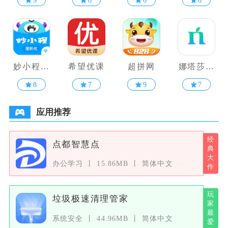
9
8
6
8
妙小程学
希望优课
超拼网
娜塔莎吉
生端
他
8
7
9
7
应用推荐
点都智慧点
办公学习
15.86MB
简体中文
垃圾极速清理管家
系统安全
44.96MB
简体中文