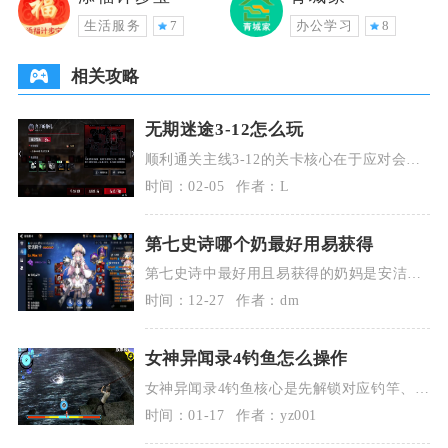
生活服务
7
办公学习
8
相关攻略
无期迷途3-12怎么玩
顺利通关主线3-12的关卡核心在于应对会自
爆的小黑人幻影以及最终的BOSSType-99。
时间：02-05
作者：L
第七史诗哪个奶最好用易获得
第七史诗中最好用且易获得的奶妈是安洁莉
卡（水奶），其次是光之瑞儿与蒙茉朗西
时间：12-27
作者：dm
（小水奶），这三
女神异闻录4钓鱼怎么操作
女神异闻录4钓鱼核心是先解锁对应钓竿、准
备适配鱼饵，通过观察水面波纹预判鱼种，
时间：01-17
作者：yz001
在拉杆小游戏